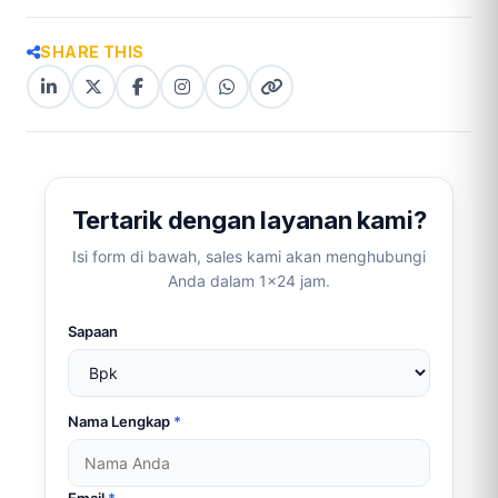
SHARE THIS
LinkedIn
X
Facebook
Instagram
WhatsApp
Copy
(Twitter)
(copy
link
link)
Tertarik dengan layanan kami?
Isi form di bawah, sales kami akan menghubungi
Anda dalam 1×24 jam.
Sapaan
Nama Lengkap
*