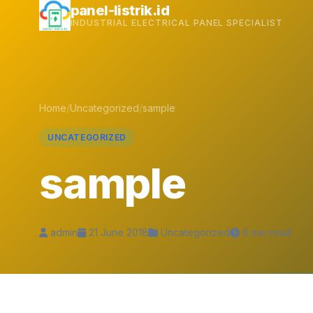
Skip
panel-listrik.id
INDUSTRIAL ELECTRICAL PANEL SPECIALIST
to
content
Home
/
Uncategorized
/
sample
UNCATEGORIZED
sample
admin
21 June 2018
Uncategorized
6 min read