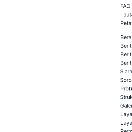
FAQ
Taut
Peta
Bera
Berit
Beri
Beri
Siar
Soro
Profi
Stru
Galer
Lay
Laya
Perm