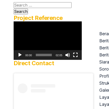
Search
for:
Project Reference
Video
Player
Bera
Beri
Beri
Beri
00:00
02:05
Siar
Direct Contact
Soro
Prof
Stru
Galer
Lay
Laya