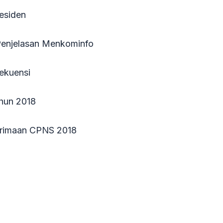
residen
i Penjelasan Menkominfo
rekuensi
ahun 2018
nerimaan CPNS 2018