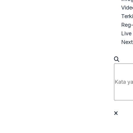
Vide
Terk
Reg-
Live
Next