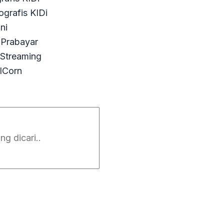
ografis KIDi
ini
Prabayar
 Streaming
ICorn