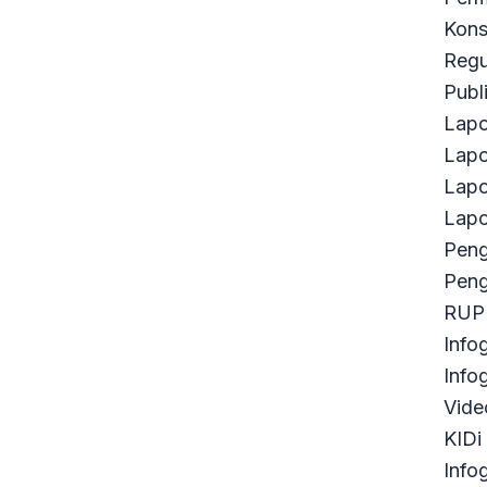
Kons
Regu
Publ
Lapo
Lapo
Lapo
Lapo
Pen
Peng
RUP 
Infog
Infog
Vide
KIDi
Infog