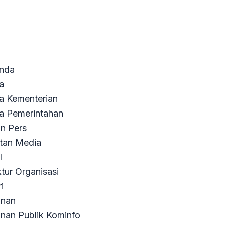
nda
ta
ta Kementerian
ta Pemerintahan
an Pers
tan Media
il
ktur Organisasi
i
anan
nan Publik Kominfo