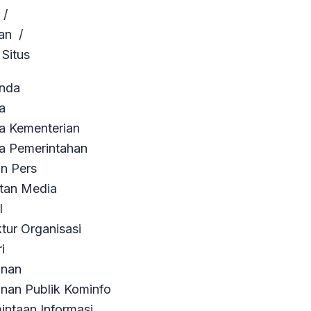
/
an
/
 Situs
nda
a
ta Kementerian
ta Pemerintahan
an Pers
tan Media
l
ktur Organisasi
i
anan
nan Publik Kominfo
intaan Informasi