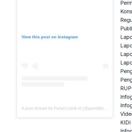
Perm
Kons
Regu
Publ
Lapo
View this post on Instagram
Lapo
Lapo
Lapo
Pen
Peng
RUP 
Info
Infog
A post shared by Panel-Listrik.id (@panellistrikid)
Vide
KIDi
Infog