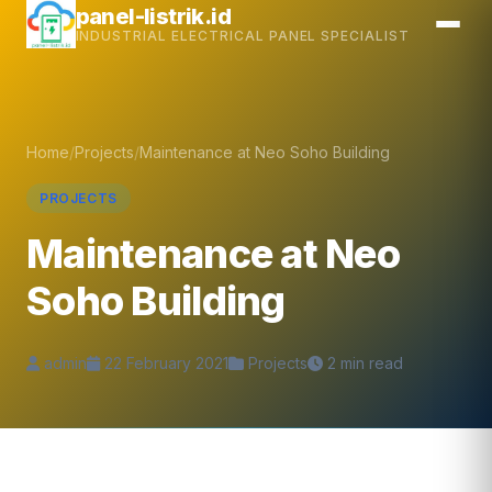
Skip
panel-listrik.id
INDUSTRIAL ELECTRICAL PANEL SPECIALIST
to
content
Home
/
Projects
/
Maintenance at Neo Soho Building
PROJECTS
Maintenance at Neo
Soho Building
admin
22 February 2021
Projects
2 min read