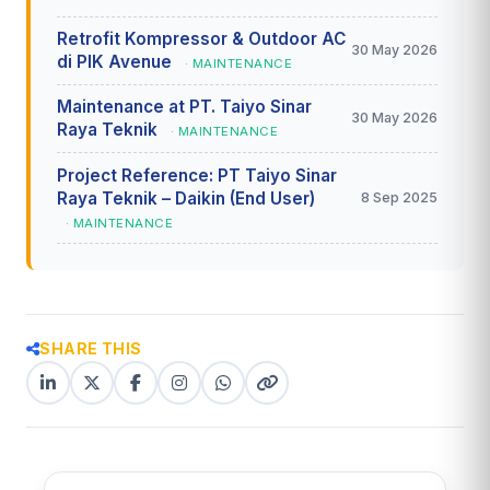
Retrofit Kompressor & Outdoor AC
30 May 2026
di PIK Avenue
· MAINTENANCE
Maintenance at PT. Taiyo Sinar
30 May 2026
Raya Teknik
· MAINTENANCE
Project Reference: PT Taiyo Sinar
Raya Teknik – Daikin (End User)
8 Sep 2025
· MAINTENANCE
SHARE THIS
LinkedIn
X
Facebook
Instagram
WhatsApp
Copy
(Twitter)
(copy
link
link)