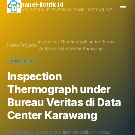
Skip
panel-listrik.id
INDUSTRIAL ELECTRICAL PANEL SPECIALIST
to
content
Inspection Thermograph under Bureau
Home
/
Projects
/
Veritas di Data Center Karawang
PROJECTS
Inspection
Thermograph under
Bureau Veritas di Data
Center Karawang
admin
22 February 2021
Projects
2 min read